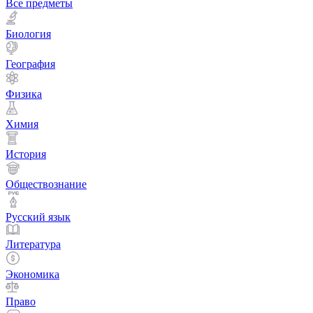
Все предметы
Биология
География
Физика
Химия
История
Обществознание
Русский язык
Литература
Экономика
Право