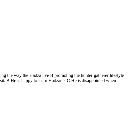
bing the way the Hadza live B promoting the hunter-gatherer lifestyle
isit. B He is happy to learn Hadzane. C He is disappointed when