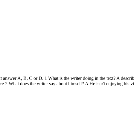
ct answer A, B, C or D. 1 What is the writer doing in the text? A descri
e 2 What does the writer say about himself? A He isn\'t enjoying his v