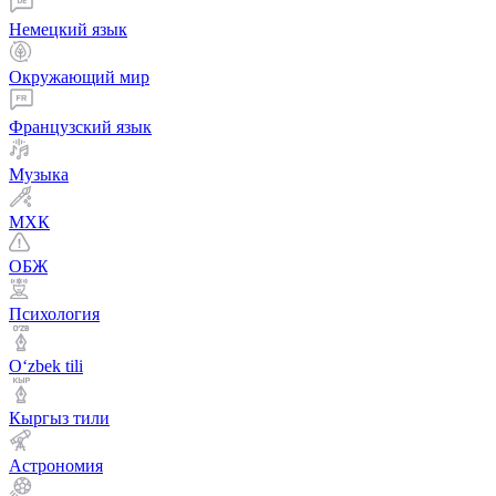
Немецкий язык
Окружающий мир
Французский язык
Музыка
МХК
ОБЖ
Психология
Оʻzbek tili
Кыргыз тили
Астрономия