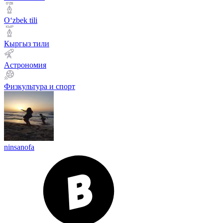
Оʻzbek tili
Кыргыз тили
Астрономия
Физкультура и спорт
ninsanofa