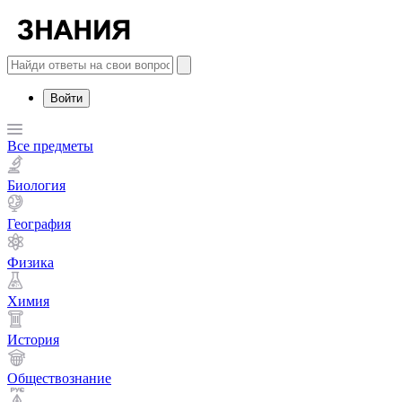
Войти
Все предметы
Биология
География
Физика
Химия
История
Обществознание