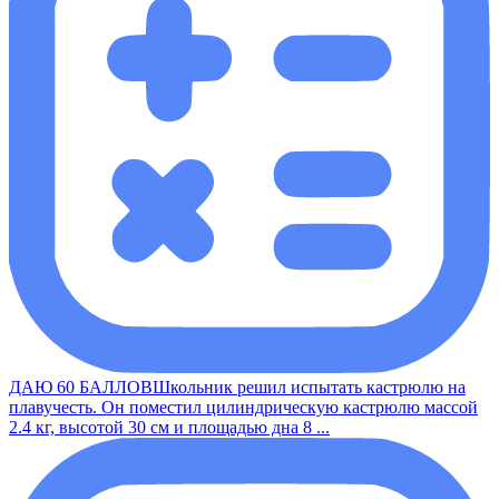
ДАЮ 60 БАЛЛОВШкольник решил испытать кастрюлю на
плавучесть. Он поместил цилиндрическую кастрюлю массой
2.4 кг, высотой 30 см и площадью дна 8 ...