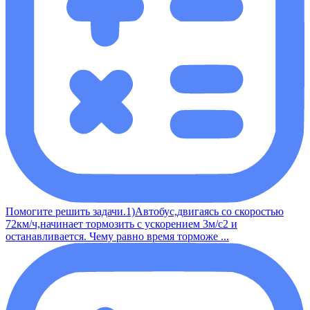
Помогите решить задачи.1)Автобус,двигаясь со скоростью
72км/ч,начинает тормозить с ускорением 3м/с2 и
останавливается. Чему равно время торможе ...