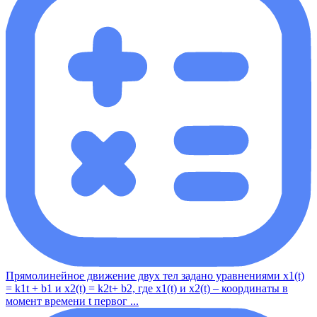
Прямолинейное движение двух тел задано уравнениями x1(t)
= k1t + b1 и x2(t) = k2t+ b2, где x1(t) и x2(t) – координаты в
момент времени t первог ...