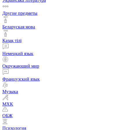
Українська література
Другие предметы
Беларуская мова
Қазақ тiлi
Немецкий язык
Окружающий мир
Французский язык
Музыка
МХК
ОБЖ
Психология