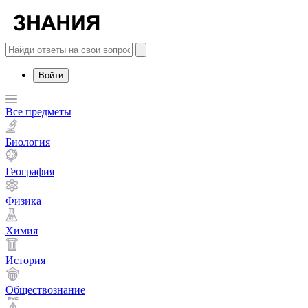
Войти
Все предметы
Биология
География
Физика
Химия
История
Обществознание