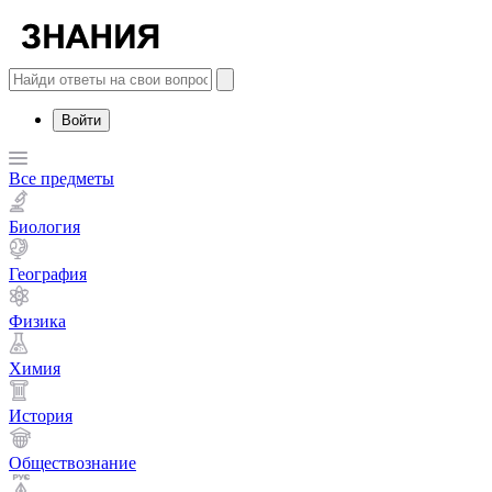
Войти
Все предметы
Биология
География
Физика
Химия
История
Обществознание