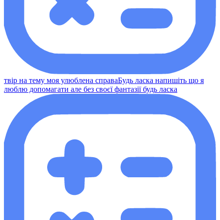
твір на тему моя улюблена справаБудь ласка напишіть що я
люблю допомагати але без своєї фантазії будь ласка​