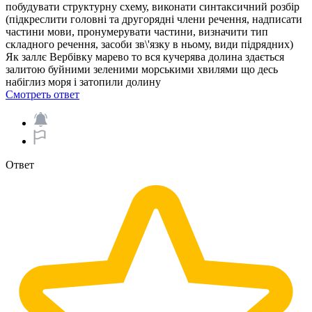
побудувати структурну схему, виконати синтаксичний розбір
(підкреслити головні та другорядні члени речення, надписати
частини мови, пронумерувати частини, визначити тип
складного речення, засоби зв\'язку в ньому, види підрядних)
Як заллє Вербівку марево то вся кучерява долина здається
залитою буйними зеленими морськими хвилями що десь
набіглиз моря і затопили долину​
Смотреть ответ
Ответ