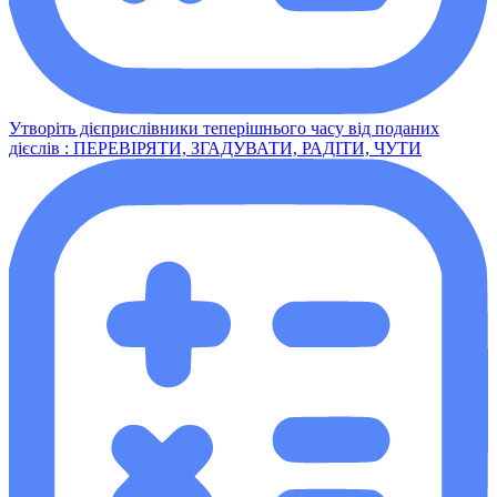
Утворіть дієприслівники теперішнього часу від поданих
дієслів : ПЕРЕВІРЯТИ, ЗГАДУВАТИ, РАДІТИ, ЧУТИ​