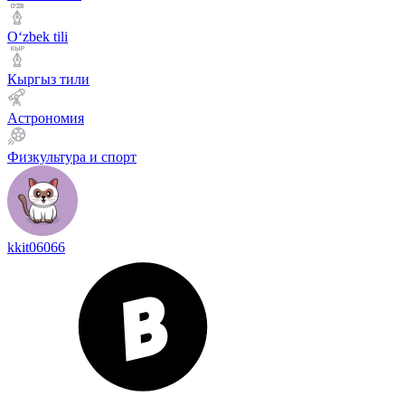
Оʻzbek tili
Кыргыз тили
Астрономия
Физкультура и спорт
kkit06066