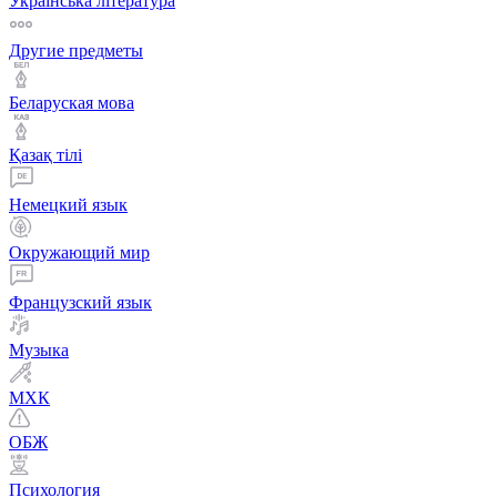
Українська література
Другие предметы
Беларуская мова
Қазақ тiлi
Немецкий язык
Окружающий мир
Французский язык
Музыка
МХК
ОБЖ
Психология