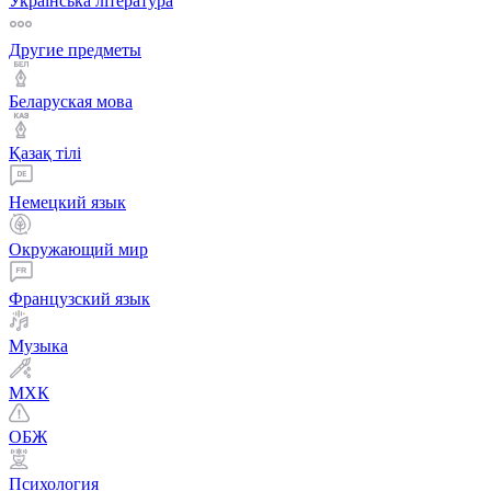
Українська література
Другие предметы
Беларуская мова
Қазақ тiлi
Немецкий язык
Окружающий мир
Французский язык
Музыка
МХК
ОБЖ
Психология