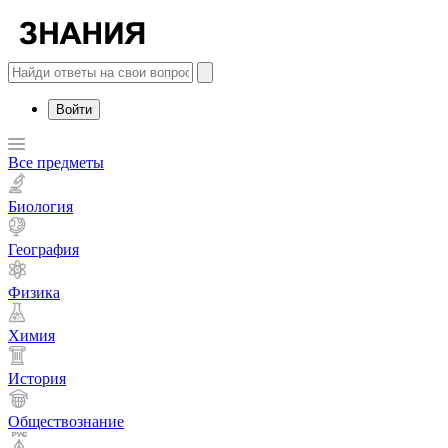
Войти
Все предметы
Биология
География
Физика
Химия
История
Обществознание