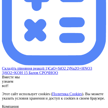
Складіть рівняння реакціі 1)CaO+SiO2 2)Na2O+HNO3
3)SO2+KOH 15 Балов СРОЧНОО​
Вместе мы
узнаем
всё!
Этот сайт использует cookies (
Политика Cookies
). Вы можете
указать условия хранения и доступ к cookies в своем браузере.
Компания