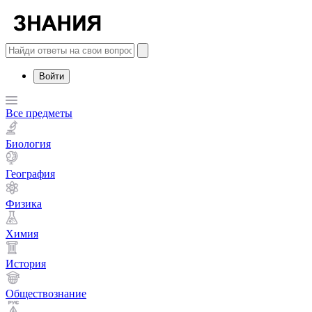
Войти
Все предметы
Биология
География
Физика
Химия
История
Обществознание