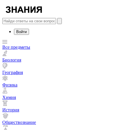
Войти
Все предметы
Биология
География
Физика
Химия
История
Обществознание