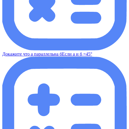
Докажите что а параллельна бЕсли а и б =45°