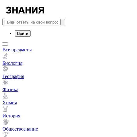
Войти
Все предметы
Биология
География
Физика
Химия
История
Обществознание