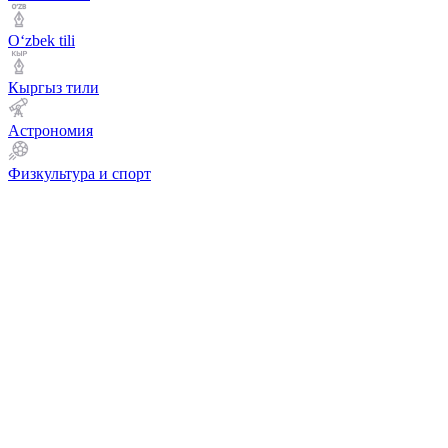
Оʻzbek tili
Кыргыз тили
Астрономия
Физкультура и спорт