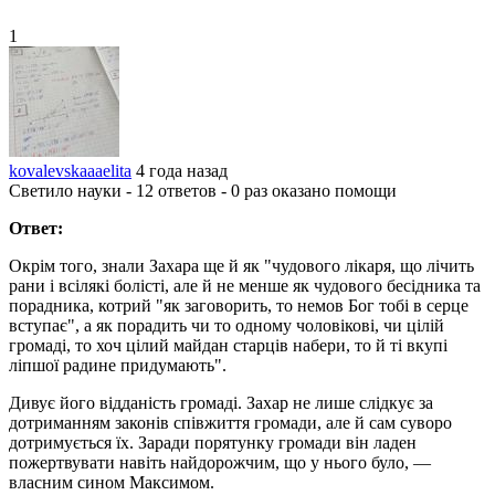
1
kovalevskaaaelita
4 года назад
Светило науки - 12 ответов - 0 раз оказано помощи
Ответ:
Окрім того, знали Захара ще й як "чудового лікаря, що лічить
рани і всілякі болісті, але й не менше як чудового бесідника та
порадника, котрий "як заговорить, то немов Бог тобі в серце
вступає", а як порадить чи то одному чоловікові, чи цілій
громаді, то хоч цілий майдан старців набери, то й ті вкупі
ліпшої радине придумають".
Дивує його відданість громаді. Захар не лише слідкує за
дотриманням законів співжиття громади, але й сам суворо
дотримується їх. Заради порятунку громади він ладен
пожертвувати навіть найдорожчим, що у нього було, —
власним сином Максимом.