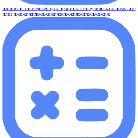
извините что перевёрнуто просто так получилось но помогите
плиз пжпжпжпжжпжпжпжжпжжпжжппжпжпжпж​