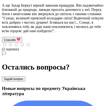
А ще Захар Беркут вірний законам пращурів. Він надзвичайно
близький до природи, завжди просить допомоги у неї. Перед
боєм з монголами він звернувся до світила з такими словами:
"Сонце, великий преясний володарю світа! Відвічний опікуне
всіх добрих і чистих душею! Зглянься на нас!... Сонце, я
поклоняюсь тобі, як діди наші поклонялися, і молюсь до тебе
всім серцем: дай нам побідити!".
Спасибо
(2 оценки)
Остались вопросы?
Задай вопрос
Новые вопросы по предмету Українська
література