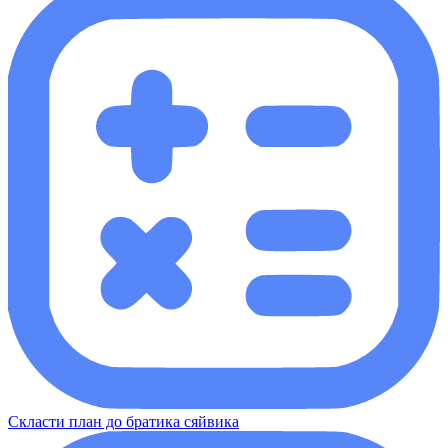
Скласти план до братика сяйвика