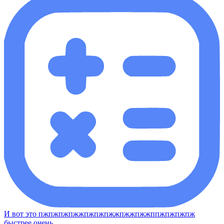
И вот это пжпжпжпжжпжпжпжжпжжпжжппжпжпжпж
быстрее очень​