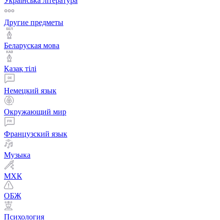
Українська література
Другие предметы
Беларуская мова
Қазақ тiлi
Немецкий язык
Окружающий мир
Французский язык
Музыка
МХК
ОБЖ
Психология