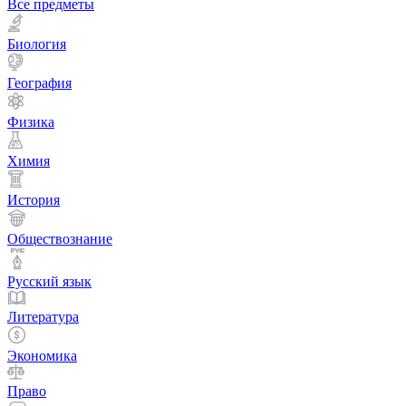
Все предметы
Биология
География
Физика
Химия
История
Обществознание
Русский язык
Литература
Экономика
Право