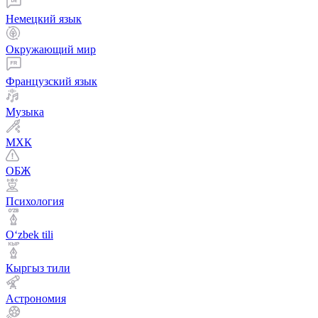
Немецкий язык
Окружающий мир
Французский язык
Музыка
МХК
ОБЖ
Психология
Оʻzbek tili
Кыргыз тили
Астрономия