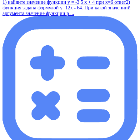
1) найдите значение функции у = -3,5 x + 4 при x=6 ответ2)
функция задана формулой y=12x - 64. При какой значениий
аргумента значение функции р ...