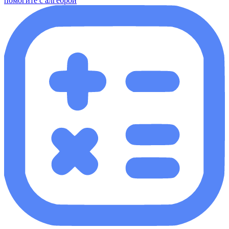
помогите с алгеброй