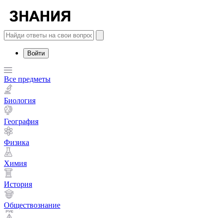
Войти
Все предметы
Биология
География
Физика
Химия
История
Обществознание