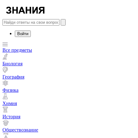
Войти
Все предметы
Биология
География
Физика
Химия
История
Обществознание