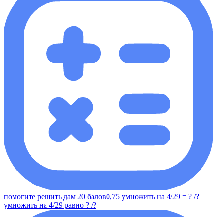
помогите решить дам 20 балов0,75 умножить на 4/29 = ? /?
умножить на 4/29 равно ? /?