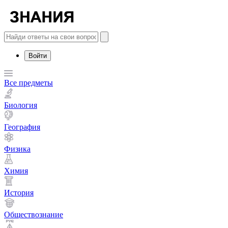
Войти
Все предметы
Биология
География
Физика
Химия
История
Обществознание