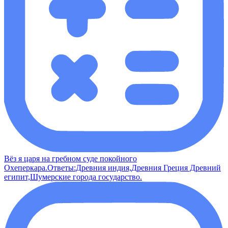
Вёз я царя на гребном суде покойного
Охеперкара.Ответы:Древния индия,Древния Греция Древний
египит,Шумерские города государство.