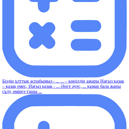
Біздің ұлттық аспабымыз - ... ... – көңілдің ажары Нағыз қазақ
– қазақ емес, Нағыз қазақ - ... Әнге әуес, ... құмар бала жаны
сұлу, өмірге ғашы ...