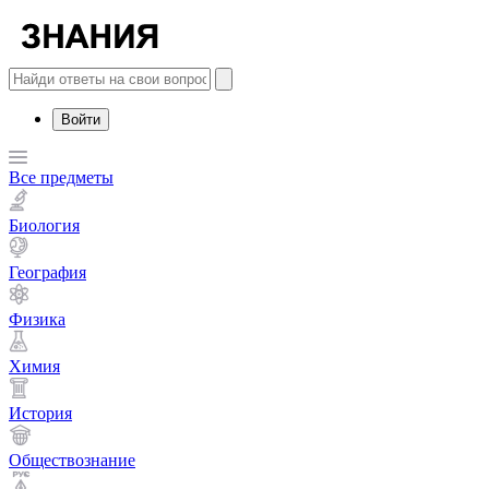
Войти
Все предметы
Биология
География
Физика
Химия
История
Обществознание