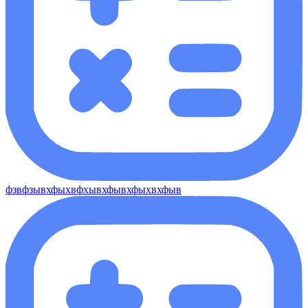
фзвфзывхфыхвфхывхфывхфыхвхфыв