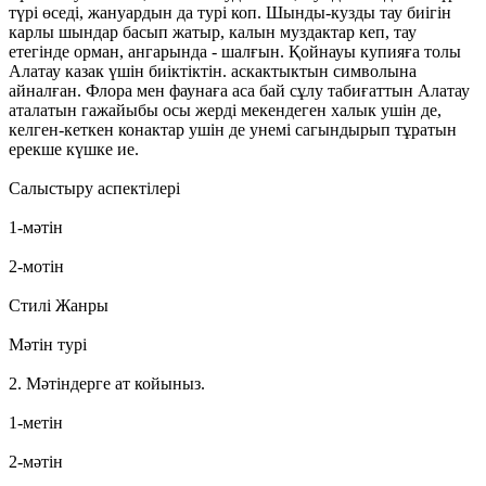
түрі өседi, жануардын да турі коп. Шынды-кузды тау биiгiн
карлы шындар басып жатыр, калын муздактар кеп, тау
етегінде орман, ангарында - шалғын. Қойнауы купияға толы
Алатау казак үшін биіктіктін. аскактыктын символына
айналған. Флора мен фаунаға аса бай сұлу табиғаттын Алатау
аталатын гажайыбы осы жердi мекендеген халык ушiн де,
келген-кеткен конактар ушiн де унемі сагындырып тұратын
ерекше күшке ие.
Салыстыру аспектiлерi
1-мәтін
2-мотiн
Стилі Жанры
Мәтiн турi
2. Мәтiндерге ат койыныз.
1-метiн
2-мәтін