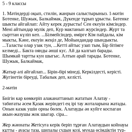
5 - 9 классы
1. Мәтіндерді оқып, стилiн, жанрын салыстырыныз. 1-мәтiн
Ботенке, Шужык, Балкаймак, Дүкенде тұрып ұрысты. Батенке
шыкты айгайлап: Айту керек дурысты! Сен екеуiн кiмсiндер.
Менi айтындар мулiк деп, Кур мактанып журсiндер. Журт та
сырттан күлiп кеп. ...Бiлмейсіндер, өмірге Кiм пайдалы, кім
мыкты, Кәне, екеуiн жеңiл де, Мойындандар шындыкты.
...Таласты олар узак тун, ...Кеттi айтыс узап тым, Бiр бiтiмге
келмеді... Бакта оянды әншi кус. Ай да калгып барады.
Шымкай тартты кун шыгыс. Алтын арай тарады. Ботенке,
Шужык, Балкаймак,
Жатыр әлі айгайлап... Бiрiн-бiрi мiнедi, Керкiлдестi, керісті.
Жугiнетiн бiреудi, Табалык деп, келісті.
2-мәтiн
Биігін кар көмкерiп алаканаттанып жататын Алатау -
табиғаты әсем Қазак жерiндегi ең iрi тау жоталарына жатады.
Онын казак ушiн орны бөлек. Алатауды ән куйге коспаган
акын-жазушы жок шыгар. сiра...
Жер жәннаты Жетісуға керік беріп тұрған Алатаудын койнауы
кұтты - ауасы таза, шипалы судын козi, мунда өсiмдiктiн түр-