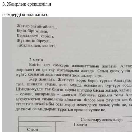
3. Жанрлык ерекшелігін
есiмдердi колданыныз.​