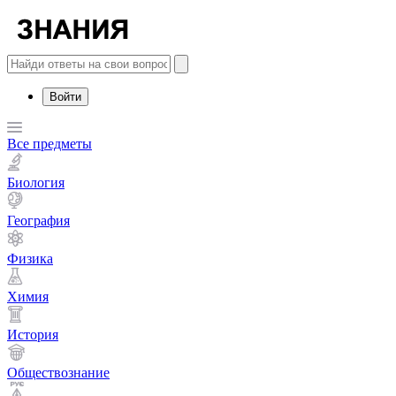
Войти
Все предметы
Биология
География
Физика
Химия
История
Обществознание