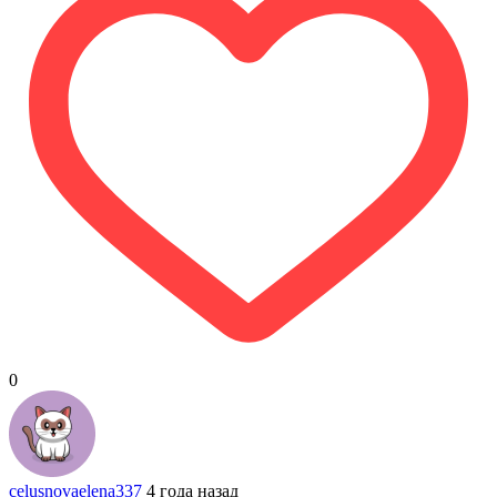
0
celusnovaelena337
4 года назад