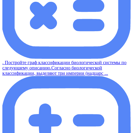
. Постройте граф классификации биологической системы по
следующему описанию.Согласно биологической
классификации, выделяют три империи (надцарс ...