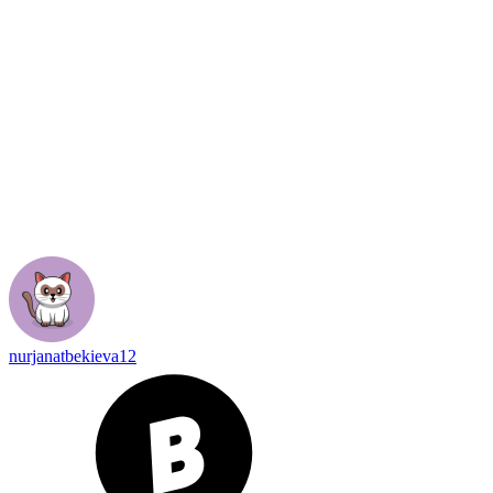
nurjanatbekieva12