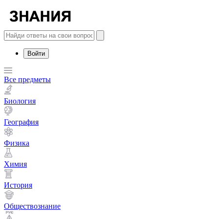
Войти
Все предметы
Биология
География
Физика
Химия
История
Обществознание