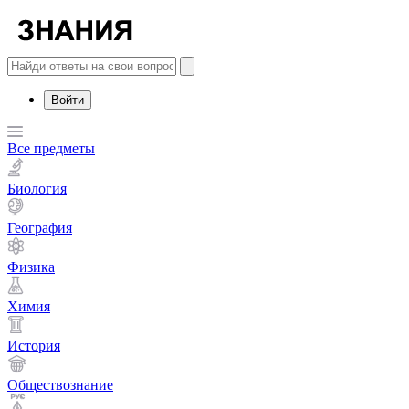
Войти
Все предметы
Биология
География
Физика
Химия
История
Обществознание