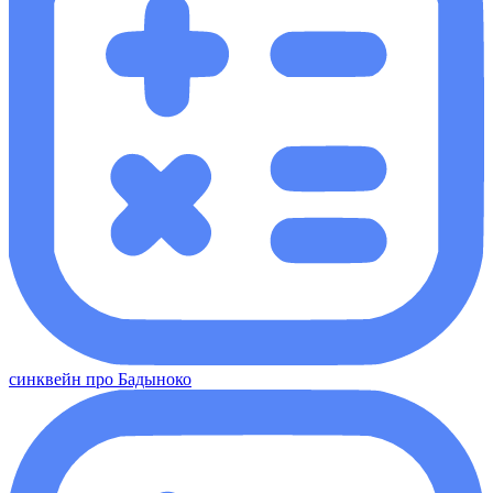
синквейн про Бадыноко