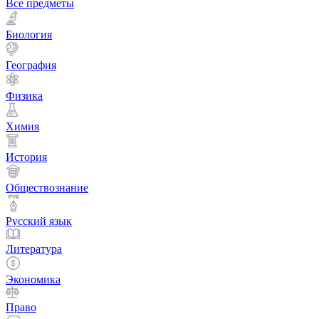
Все предметы
Биология
География
Физика
Химия
История
Обществознание
Русский язык
Литература
Экономика
Право