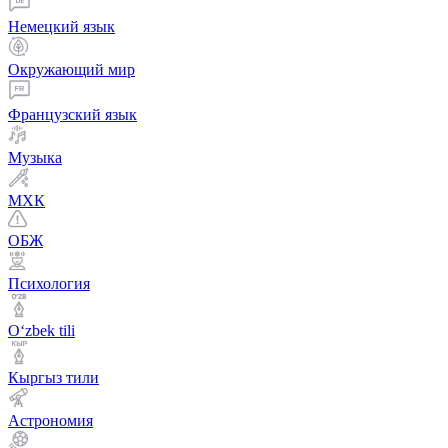
Немецкий язык
Окружающий мир
Французский язык
Музыка
МХК
ОБЖ
Психология
Оʻzbek tili
Кыргыз тили
Астрономия