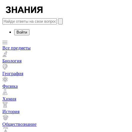
Войти
Все предметы
Биология
География
Физика
Химия
История
Обществознание