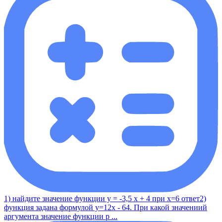
1) найдите значение функции у = -3,5 x + 4 при x=6 ответ2)
функция задана формулой y=12x - 64. При какой значениий
аргумента значение функции р ...