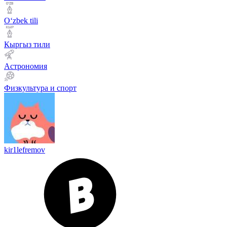
Оʻzbek tili
Кыргыз тили
Астрономия
Физкультура и спорт
kir1lefremov