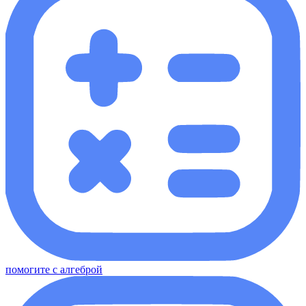
помогите с алгеброй