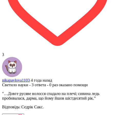
3
nikapavlova1103
4 года назад
Светило науки - 3 ответа - 0 раз оказано помощи
"…Довге русяве волосся спадало на плечі; сивина ледь
пробивалася, дарма, що йому йшов шістдесятий рік.”
Відповідь: Седрік Сакс.