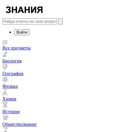
Войти
Все предметы
Биология
География
Физика
Химия
История
Обществознание