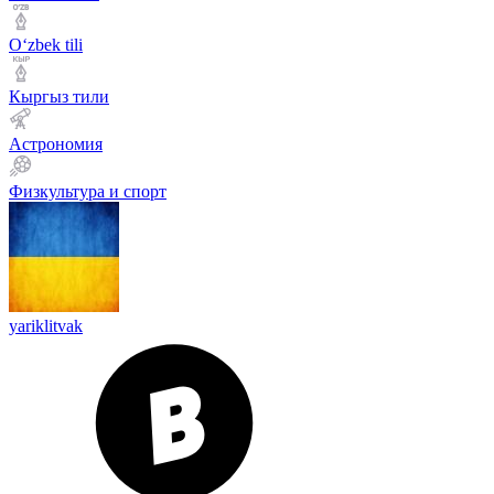
Оʻzbek tili
Кыргыз тили
Астрономия
Физкультура и спорт
yariklitvak