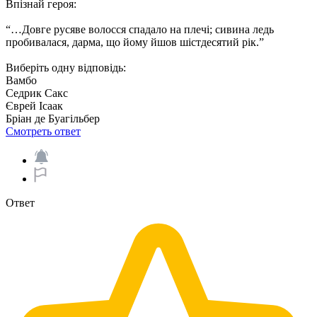
Впізнай героя:
“…Довге русяве волосся спадало на плечі; сивина ледь
пробивалася, дарма, що йому йшов шістдесятий рік.”
Виберіть одну відповідь:
Вамбо
Седрик Сакс
Єврей Ісаак
Бріан де Буагільбер
Смотреть ответ
Ответ