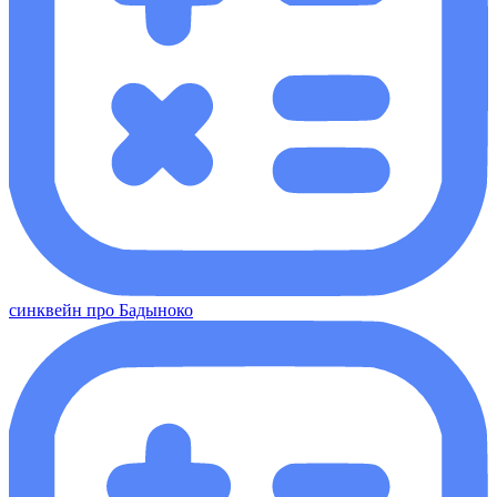
синквейн про Бадыноко