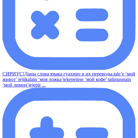
СИРИУС!Даны слова языка гуахиро и их переводы.tale’e ‘мой
живот’ tejiikalain ‘моя ложка’tekepeinse ‘мой кофе’ talimuunain
‘мой лимон’tejepir ...