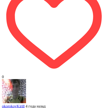
0
okorokovKirill
4 года назад