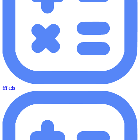
fff ads