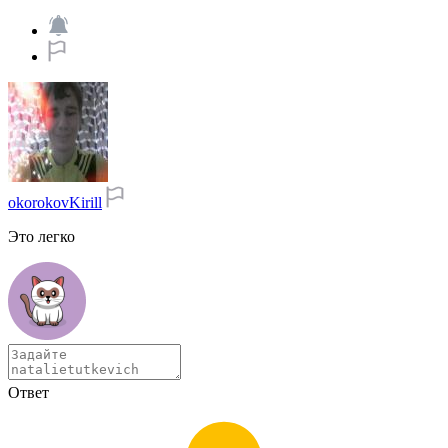
okorokovKirill
Это легко
Ответ