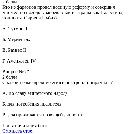
2 балла
Кто из фараонов провел военную реформу и совершил
множество походов, завоевав такие страны как Палестина,
Финикия, Сирия и Нубия?
А. Тутмос ІІІ
Б. Мернептах
В. Рамзес ІІ
Г. Аменхотеп ІV
Вопрос №6 ?
2 балла
С какой целью древние египтяне строили пирамиды?
А. Во славу египетского народа
Б. для погребения правителя
В. для проживания правящей династии
Г. для почитания богов
Смотреть ответ