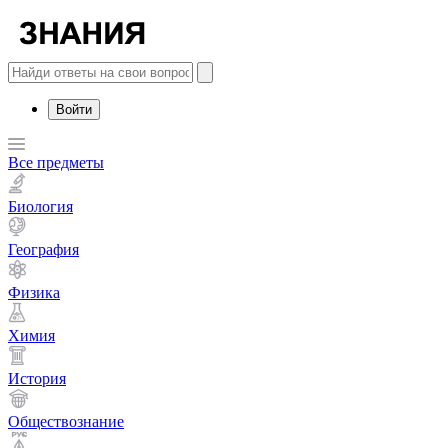
Войти
Все предметы
Биология
География
Физика
Химия
История
Обществознание