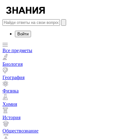
Войти
Все предметы
Биология
География
Физика
Химия
История
Обществознание