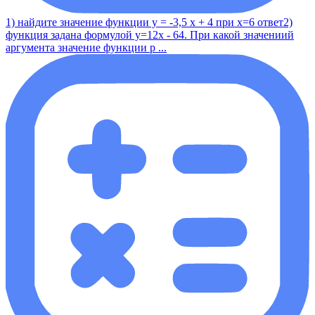
1) найдите значение функции у = -3,5 x + 4 при x=6 ответ2)
функция задана формулой y=12x - 64. При какой значениий
аргумента значение функции р ...