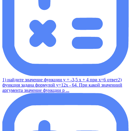
1) найдите значение функции у = -3,5 x + 4 при x=6 ответ2)
функция задана формулой y=12x - 64. При какой значениий
аргумента значение функции р ...