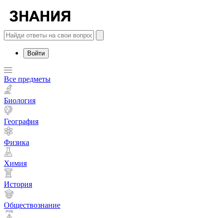
Войти
Все предметы
Биология
География
Физика
Химия
История
Обществознание