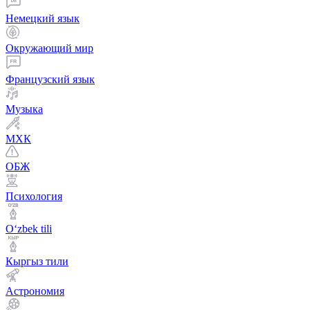
Немецкий язык
Окружающий мир
Французский язык
Музыка
МХК
ОБЖ
Психология
Оʻzbek tili
Кыргыз тили
Астрономия