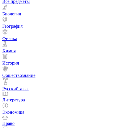
Все предметы
Биология
География
Физика
Химия
История
Обществознание
Русский язык
Литература
Экономика
Право