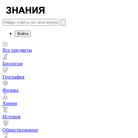
Войти
Все предметы
Биология
География
Физика
Химия
История
Обществознание