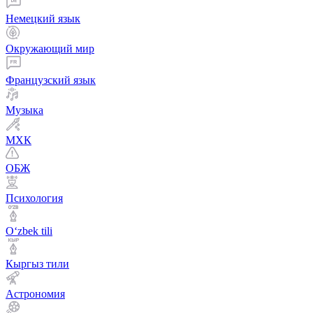
Немецкий язык
Окружающий мир
Французский язык
Музыка
МХК
ОБЖ
Психология
Оʻzbek tili
Кыргыз тили
Астрономия