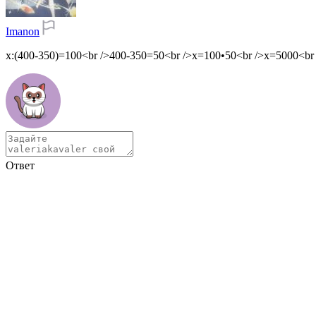
Imanon
х:(400-350)=100<br />400-350=50<br />х=100•50<br />х=5000<br
Ответ