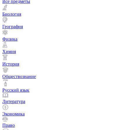
Все предметы
Биология
География
Физика
Химия
История
Обществознание
Русский язык
Литература
Экономика
Право