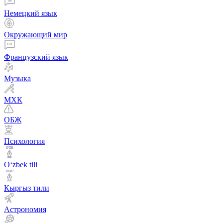
Немецкий язык
Окружающий мир
Французский язык
Музыка
МХК
ОБЖ
Психология
Оʻzbek tili
Кыргыз тили
Астрономия