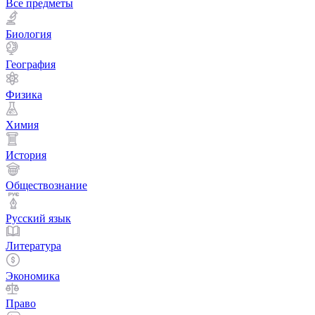
Все предметы
Биология
География
Физика
Химия
История
Обществознание
Русский язык
Литература
Экономика
Право