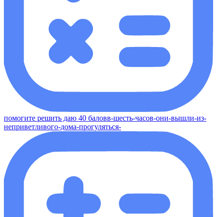
помогите решить даю 40 баловв-шесть-часов-они-вышли-из-
неприветливого-дома-прогуляться-