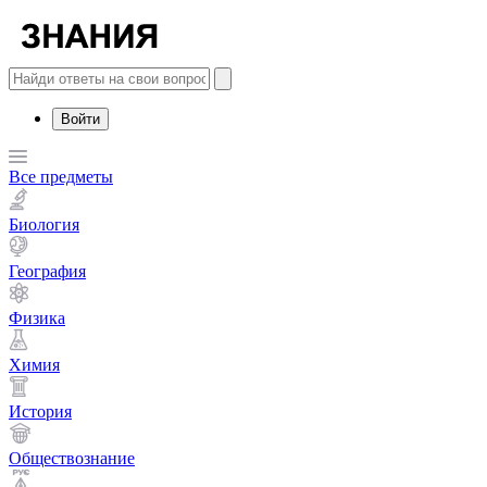
Войти
Все предметы
Биология
География
Физика
Химия
История
Обществознание