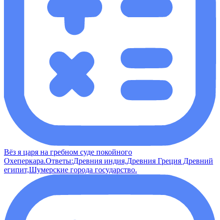
Вёз я царя на гребном суде покойного
Охеперкара.Ответы:Древния индия,Древния Греция Древний
египит,Шумерские города государство.