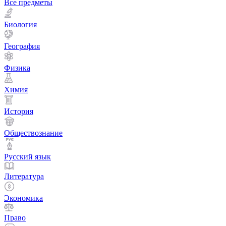
Все предметы
Биология
География
Физика
Химия
История
Обществознание
Русский язык
Литература
Экономика
Право