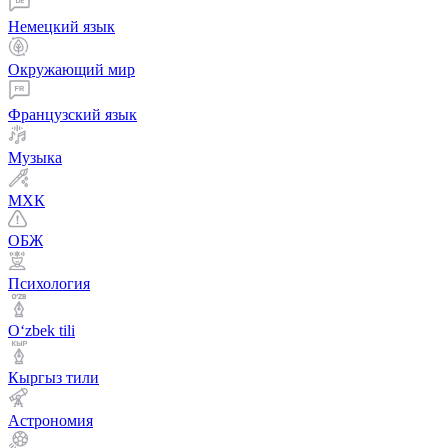
Немецкий язык
Окружающий мир
Французский язык
Музыка
МХК
ОБЖ
Психология
Оʻzbek tili
Кыргыз тили
Астрономия