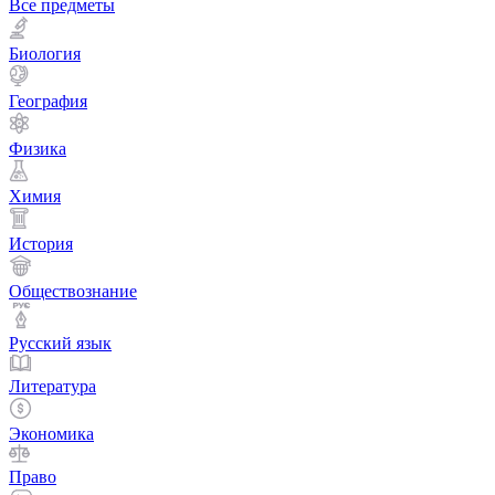
Все предметы
Биология
География
Физика
Химия
История
Обществознание
Русский язык
Литература
Экономика
Право