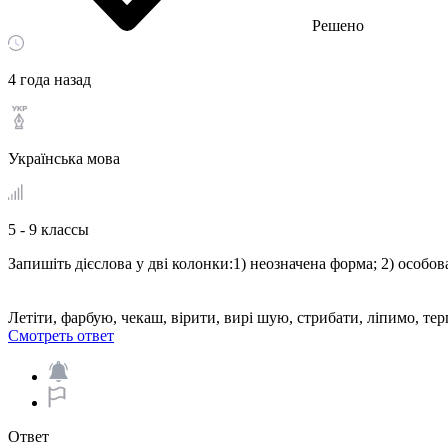
Решено
4 года назад
Українська мова
5 - 9 классы
Запишіть дієслова у дві колонки:1) неозначена форма; 2) особов
Летiти, фарбую, чекаш, вiрити, вирi шую, стрибати, ліпимо, тер
Смотреть ответ
Ответ