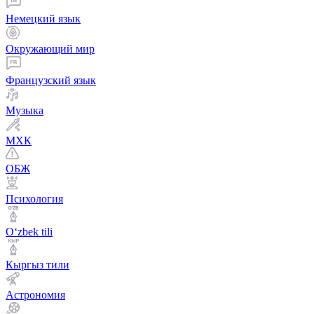
Немецкий язык
Окружающий мир
Французский язык
Музыка
МХК
ОБЖ
Психология
Оʻzbek tili
Кыргыз тили
Астрономия