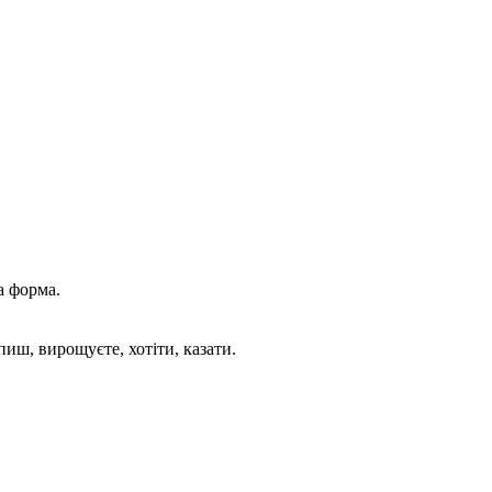
а форма.
пиш, вирощуєте, хотіти, казати.