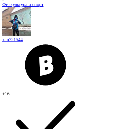
Физкультура и спорт
xan721544
+16