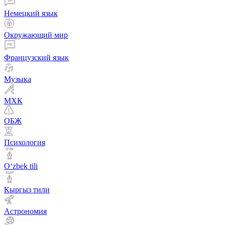
Немецкий язык
Окружающий мир
Французский язык
Музыка
МХК
ОБЖ
Психология
Оʻzbek tili
Кыргыз тили
Астрономия