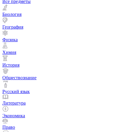
Все предметы
Биология
География
Физика
Химия
История
Обществознание
Русский язык
Литература
Экономика
Право