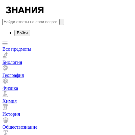
Войти
Все предметы
Биология
География
Физика
Химия
История
Обществознание