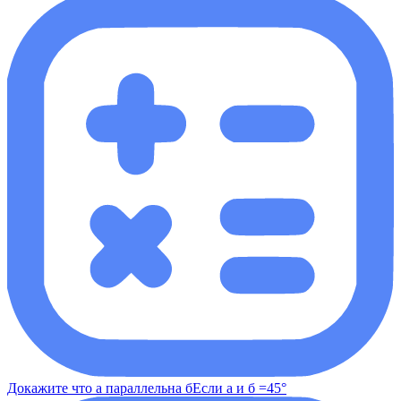
Докажите что а параллельна бЕсли а и б =45°