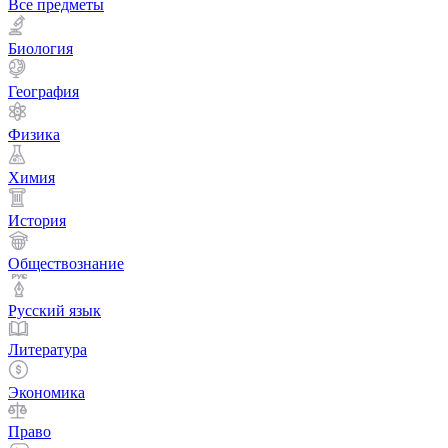
Все предметы
Биология
География
Физика
Химия
История
Обществознание
Русский язык
Литература
Экономика
Право