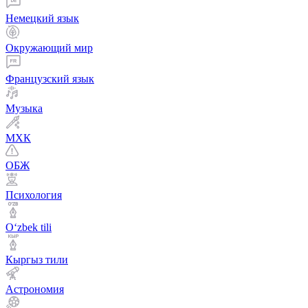
Немецкий язык
Окружающий мир
Французский язык
Музыка
МХК
ОБЖ
Психология
Оʻzbek tili
Кыргыз тили
Астрономия