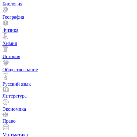
Биология
География
Физика
Химия
История
Обществознание
Русский язык
Литература
Экономика
Право
Математика