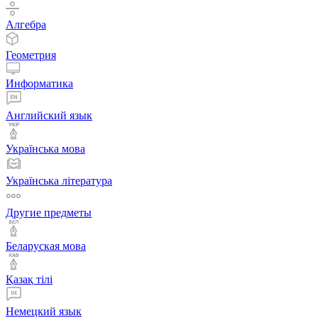
Алгебра
Геометрия
Информатика
Английский язык
Українська мова
Українська література
Другие предметы
Беларуская мова
Қазақ тiлi
Немецкий язык