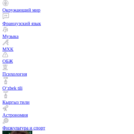
Окружающий мир
Французский язык
Музыка
МХК
ОБЖ
Психология
Оʻzbek tili
Кыргыз тили
Астрономия
Физкультура и спорт