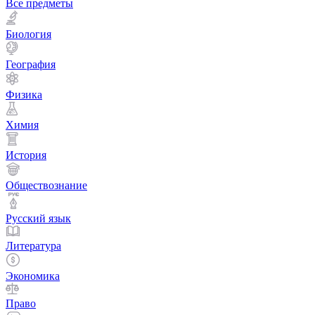
Все предметы
Биология
География
Физика
Химия
История
Обществознание
Русский язык
Литература
Экономика
Право