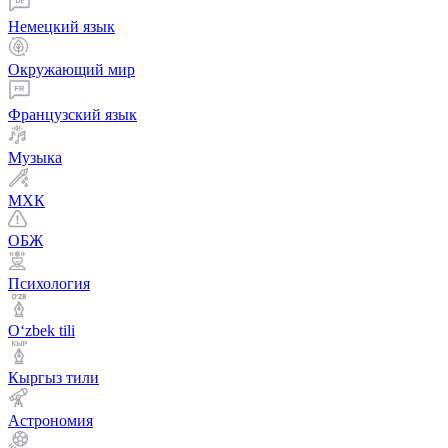
Немецкий язык
Окружающий мир
Французский язык
Музыка
МХК
ОБЖ
Психология
Оʻzbek tili
Кыргыз тили
Астрономия