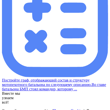
Постройте граф, отображающий состав и структуру
мотопехотного батальона по следующему описанию.Во главе
батальона БМП стоял командир, которому ...
Вместе мы
узнаем
всё!