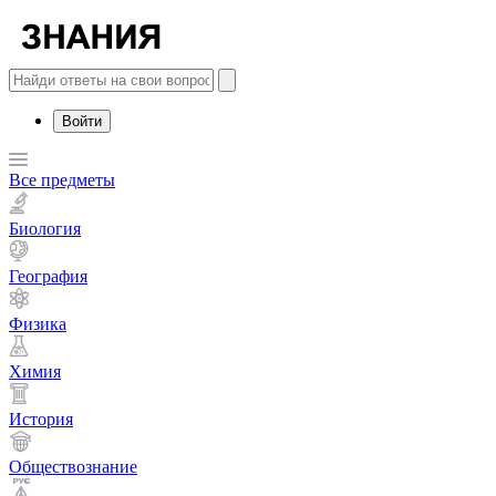
Войти
Все предметы
Биология
География
Физика
Химия
История
Обществознание