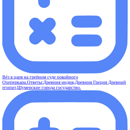
Вёз я царя на гребном суде покойного
Охеперкара.Ответы:Древния индия,Древния Греция Древний
египит,Шумерские города государство.