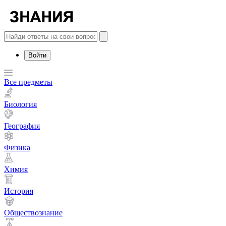
Войти
Все предметы
Биология
География
Физика
Химия
История
Обществознание