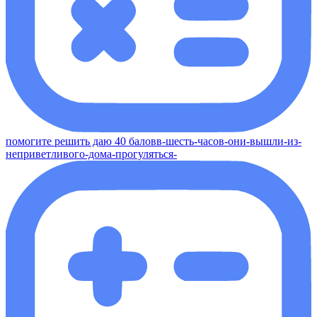
помогите решить даю 40 баловв-шесть-часов-они-вышли-из-
неприветливого-дома-прогуляться-