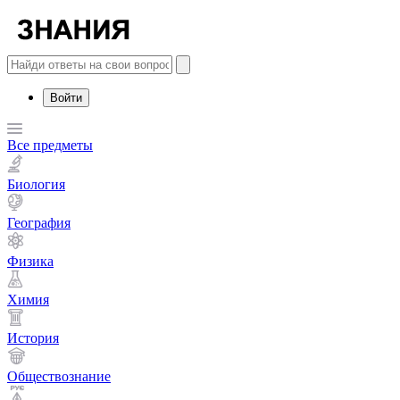
Войти
Все предметы
Биология
География
Физика
Химия
История
Обществознание