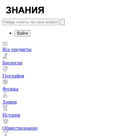
Войти
Все предметы
Биология
География
Физика
Химия
История
Обществознание