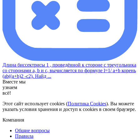
Длина биссектрисы 1 , проведённой к стороне с треугольника
со сторонами a, b и с, вычисляется по формуле l=1/ a+b корень
(ab((a+b)2 -c2). Найд ...
Вместе мы
узнаем
всё!
Этот сайт использует cookies (
Политика Cookies
). Вы можете
указать условия хранения и доступ к cookies в своем браузере.
Компания
Общие вопросы
Правила