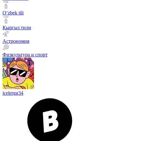
Оʻzbek tili
Кыргыз тили
Астрономия
Физкультура и спорт
icelergg34