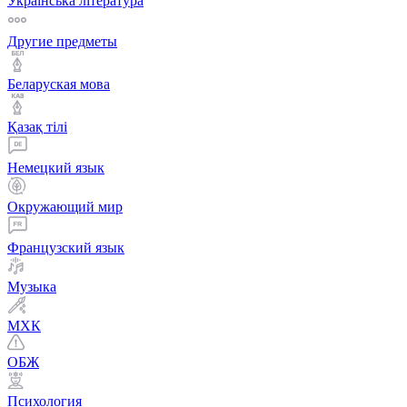
Українська література
Другие предметы
Беларуская мова
Қазақ тiлi
Немецкий язык
Окружающий мир
Французский язык
Музыка
МХК
ОБЖ
Психология