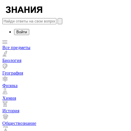
Войти
Все предметы
Биология
География
Физика
Химия
История
Обществознание