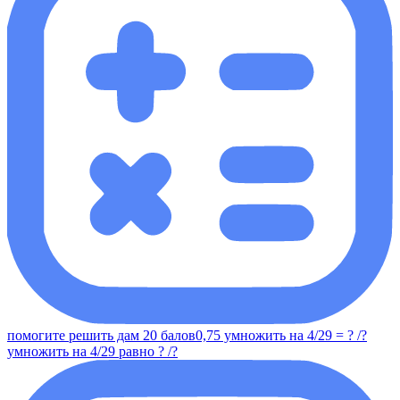
помогите решить дам 20 балов0,75 умножить на 4/29 = ? /?
умножить на 4/29 равно ? /?