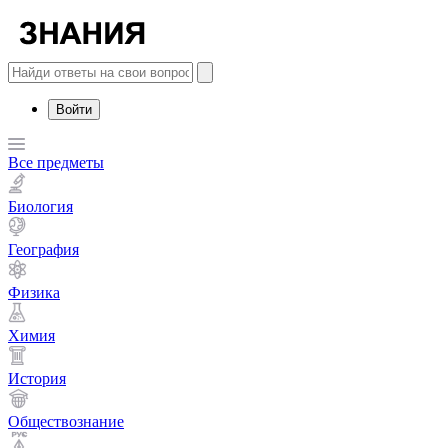
Войти
Все предметы
Биология
География
Физика
Химия
История
Обществознание