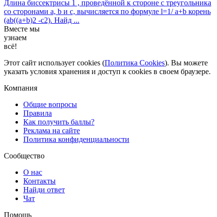
Длина биссектрисы 1 , проведённой к стороне с треугольника
со сторонами a, b и с, вычисляется по формуле l=1/ a+b корень
(ab((a+b)2 -c2). Найд ...
Вместе мы
узнаем
всё!
Этот сайт использует cookies (
Политика Cookies
). Вы можете
указать условия хранения и доступ к cookies в своем браузере.
Компания
Общие вопросы
Правила
Как получить баллы?
Реклама на сайте
Политика конфиденциальности
Сообщество
О нас
Контакты
Найди ответ
Чат
Помощь