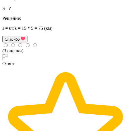
S - ?
Решение:
s = υt; s = 15 * 5 = 75 (км)
Спасибо
(3 оценки)
Ответ