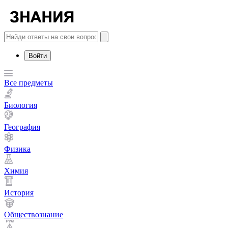
Войти
Все предметы
Биология
География
Физика
Химия
История
Обществознание