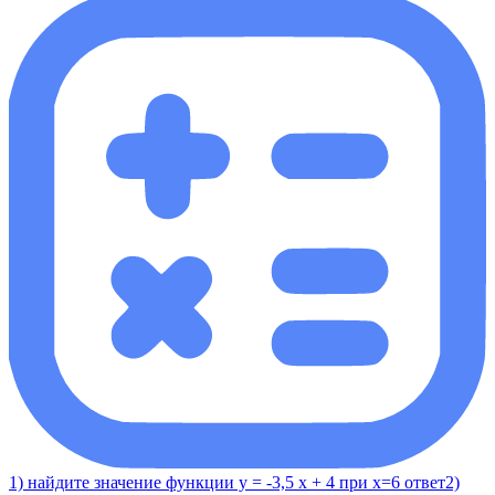
1) найдите значение функции у = -3,5 x + 4 при x=6 ответ2)