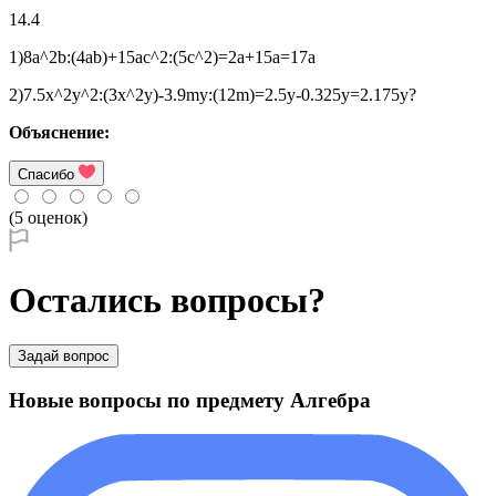
14.4
1)8a^2b:(4ab)+15ac^2:(5c^2)=2a+15a=17a
2)7.5x^2y^2:(3x^2y)-3.9my:(12m)=2.5y-0.325y=2.175y?
Объяснение:
Спасибо
(5 оценок)
Остались вопросы?
Задай вопрос
Новые вопросы по предмету Алгебра