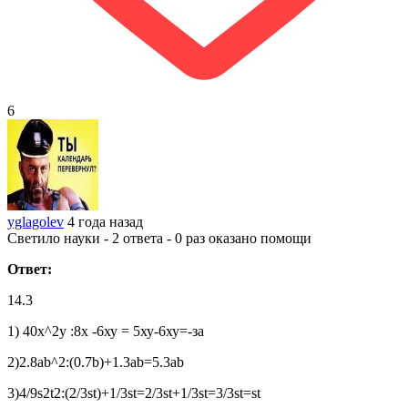
6
yglagolev
4 года назад
Светило науки - 2 ответа - 0 раз оказано помощи
Ответ:
14.3
1) 40х^2у :8х -6ху = 5ху-6ху=-за
2)2.8ab^2:(0.7b)+1.3ab=5.3ab
3)4/9s2t2:(2/3st)+1/3st=2/3st+1/3st=3/3st=st