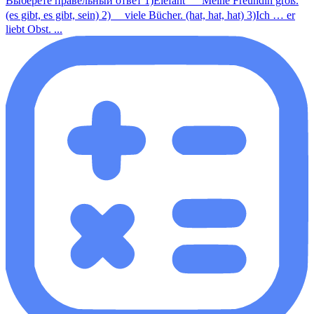
Выберете правельный ответ 1)Elefant ＿ Meine Freundin groß.
(es gibt, es gibt, sein) 2)＿ viele Bücher. (hat, hat, hat) 3)Ich … er
liebt Obst. ...