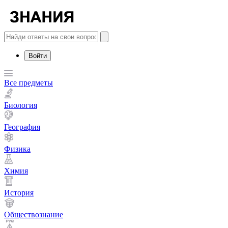
Войти
Все предметы
Биология
География
Физика
Химия
История
Обществознание