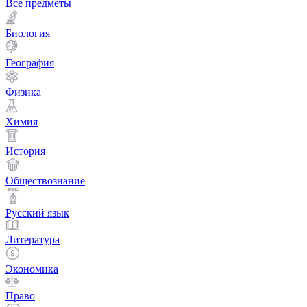
Все предметы
Биология
География
Физика
Химия
История
Обществознание
Русский язык
Литература
Экономика
Право