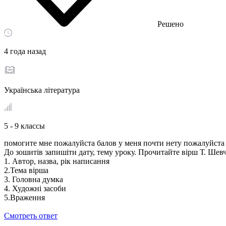
Решено
4 года назад
Українська література
5 - 9 классы
помогите мне пожалуйста балов у меня почти нету пожалуйста
До зошитів запишіти дату, тему уроку. Прочитайте вірш Т. Шевче
1. Автор, назва, рік написання
2.Тема вірша
3. Головна думка
4. Художні засоби
5.Враження
Смотреть ответ