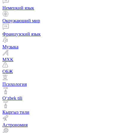
Немецкий язык
Окружающий мир
Французский язык
Музыка
МХК
ОБЖ
Психология
Оʻzbek tili
Кыргыз тили
Астрономия