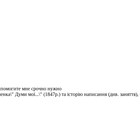
 помогите мне срочно нужно
нка\" Думи мої...\" (1847р.) та історію написання (див. заняття)