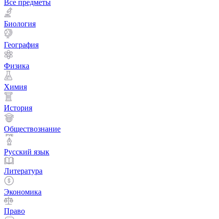
Все предметы
Биология
География
Физика
Химия
История
Обществознание
Русский язык
Литература
Экономика
Право