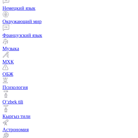
Немецкий язык
Окружающий мир
Французский язык
Музыка
МХК
ОБЖ
Психология
Оʻzbek tili
Кыргыз тили
Астрономия