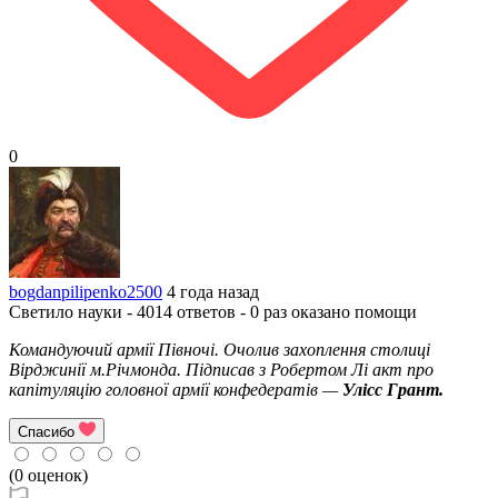
0
bogdanpilipenko2500
4 года назад
Светило науки - 4014 ответов - 0 раз оказано помощи
Командуючий армії Півночі. Очолив захоплення столиці
Вірджинії м.Річмонда. Підписав з Робертом Лі акт про
капітуляцію головної армії
конфедератів
—
Улісс
Грант
.
Спасибо
(0 оценок)