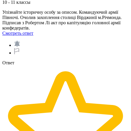
10 - 11 классы
Упізнайте історичну особу за описом. Командуючий армії
Півночі. Очолив захоплення столиці Вірджинії м.Річмонда.
Підписав з Робертом Лі акт про капітуляцію головної армії
конфедератів.​
Смотреть ответ
Ответ