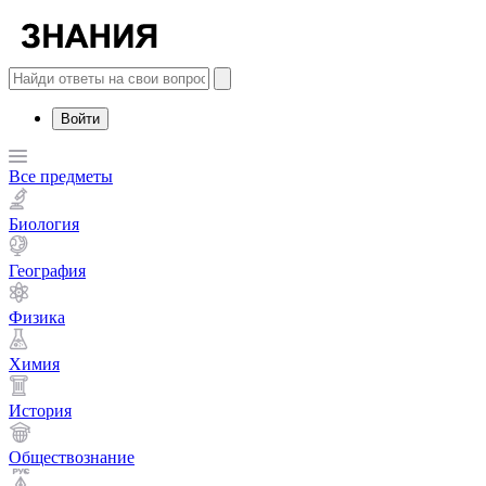
Войти
Все предметы
Биология
География
Физика
Химия
История
Обществознание