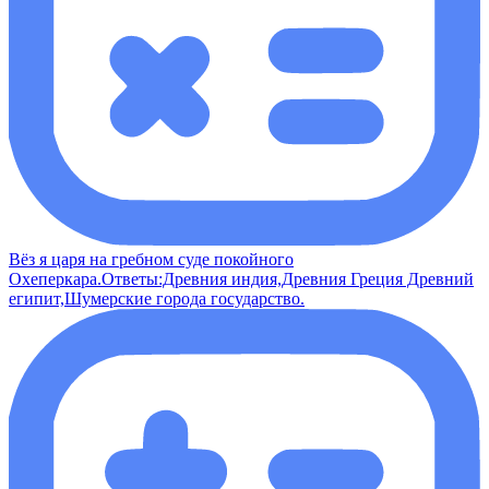
Вёз я царя на гребном суде покойного
Охеперкара.Ответы:Древния индия,Древния Греция Древний
египит,Шумерские города государство.