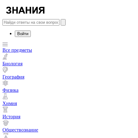
Войти
Все предметы
Биология
География
Физика
Химия
История
Обществознание