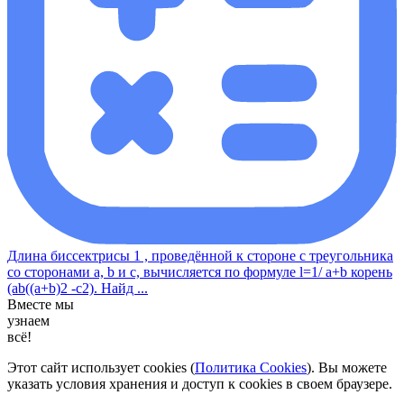
Длина биссектрисы 1 , проведённой к стороне с треугольника
со сторонами a, b и с, вычисляется по формуле l=1/ a+b корень
(ab((a+b)2 -c2). Найд ...
Вместе мы
узнаем
всё!
Этот сайт использует cookies (
Политика Cookies
). Вы можете
указать условия хранения и доступ к cookies в своем браузере.