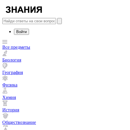
Войти
Все предметы
Биология
География
Физика
Химия
История
Обществознание