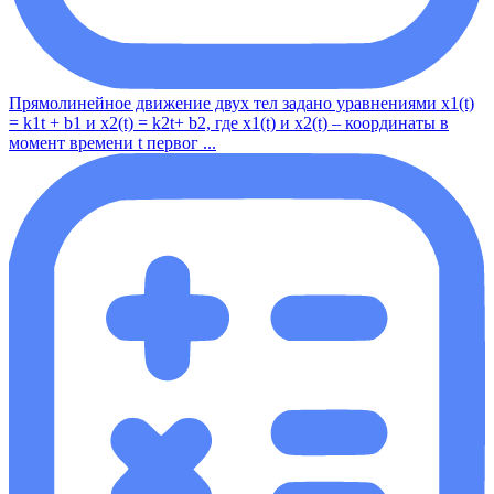
Прямолинейное движение двух тел задано уравнениями x1(t)
= k1t + b1 и x2(t) = k2t+ b2, где x1(t) и x2(t) – координаты в
момент времени t первог ...