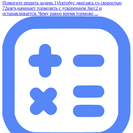
Помогите решить задачи.1)Автобус,двигаясь со скоростью
72км/ч,начинает тормозить с ускорением 3м/с2 и
останавливается. Чему равно время торможе ...