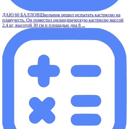
ДАЮ 60 БАЛЛОВШкольник решил испытать кастрюлю на
плавучесть. Он поместил цилиндрическую кастрюлю массой
2.4 кг, высотой 30 см и площадью дна 8 ...