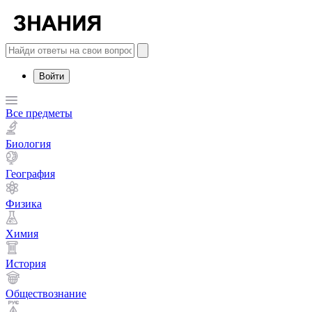
Войти
Все предметы
Биология
География
Физика
Химия
История
Обществознание