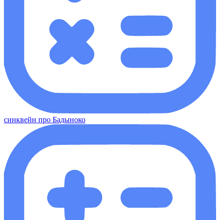
синквейн про Бадыноко