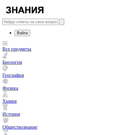
Войти
Все предметы
Биология
География
Физика
Химия
История
Обществознание