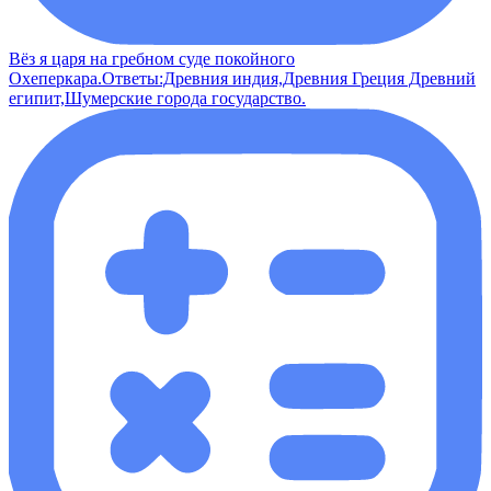
Вёз я царя на гребном суде покойного
Охеперкара.Ответы:Древния индия,Древния Греция Древний
египит,Шумерские города государство.