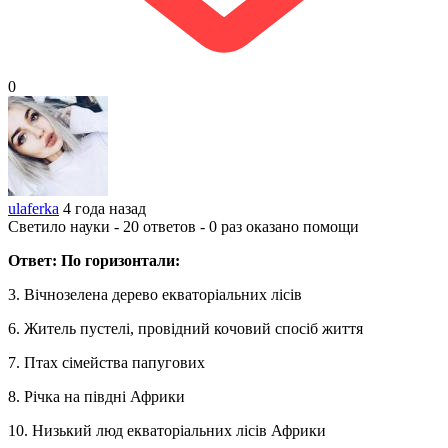
0
ulaferka
4 года назад
Светило науки - 20 ответов - 0 раз оказано помощи
Ответ: По горизонтали:
3. Вічнозелена дерево екваторіальних лісів
6. Житель пустелі, провідний кочовий спосіб життя
7. Птах сімейства папугових
8. Річка на півдні Африки
10. Низький люд екваторіальних лісів Африки