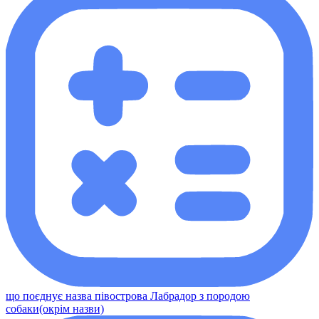
що поєднує назва півострова Лабрадор з породою
собаки(окрім назви)