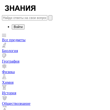
Войти
Все предметы
Биология
География
Физика
Химия
История
Обществознание