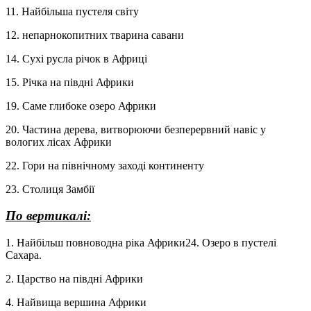
11. Найбільша пустеля світу
12. непарнокопитних тварина савани
14. Сухі русла річок в Африці
15. Річка на півдні Африки
19. Саме глибоке озеро Африки
20. Частина дерева, витворюючи безперервний навіс у
вологих лісах Африки
22. Гори на північному заході континенту
23. Столиця Замбії
По вертикалі:
1. Найбільш повноводна ріка Африки24. Озеро в пустелі
Сахара.
2. Царство на півдні Африки
4. Найвища вершина Африки